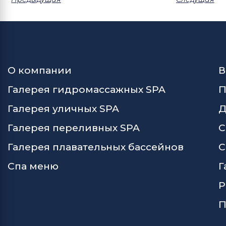
О компании
В
Галерея гидромассажных SPA
П
Галерея уличных SPA
Д
Галерея переливных SPA
С
Галерея плавательных бассейнов
С
Спа меню
Г
Р
П