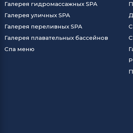
Галерея гидромассажных SPA
П
Галерея уличных SPA
Д
Галерея переливных SPA
С
Галерея плавательных бассейнов
С
Спа меню
Г
Р
П