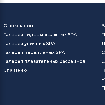
О компании
В
Галерея гидромассажных SPA
П
Галерея уличных SPA
Д
Галерея переливных SPA
С
Галерея плавательных бассейнов
С
Спа меню
Г
Р
П