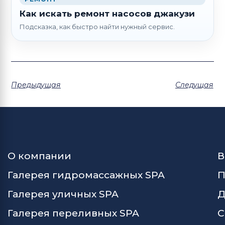
Как искать ремонт насосов джакузи
Подсказка, как быстро найти нужный сервис.
Предыдущая
Следущая
О компании
В
Галерея гидромассажных SPA
П
Галерея уличных SPA
Д
Галерея переливных SPA
С