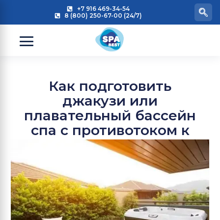
+7 916 469-34-54
8 (800) 250-67-00 (24/7)
Как подготовить
джакузи или
плавательный бассейн
спа с противотоком к
лету?