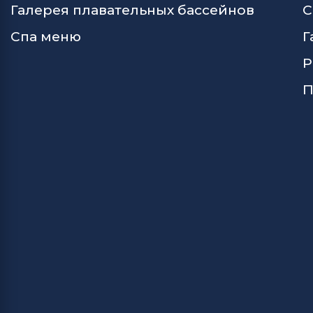
Галерея плавательных бассейнов
С
Спа меню
Г
Р
П