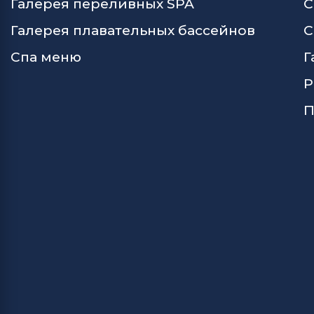
Галерея переливных SPA
С
Галерея плавательных бассейнов
С
Спа меню
Г
Р
П