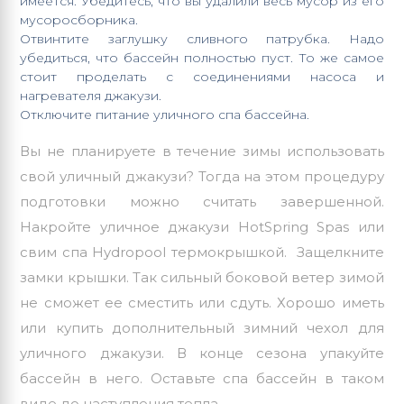
имеется. Убедитесь, что вы удалили весь мусор из его
мусоросборника.
Отвинтите заглушку сливного патрубка. Надо
убедиться, что бассейн полностью пуст. То же самое
стоит проделать с соединениями насоса и
нагревателя джакузи.
Отключите питание уличного спа бассейна.
Вы не планируете в течение зимы использовать
свой уличный джакузи? Тогда на этом процедуру
подготовки можно считать завершенной.
Накройте уличное джакузи HotSpring Spas или
свим спа Hydropool термокрышкой. Защелкните
замки крышки. Так сильный боковой ветер зимой
не сможет ее сместить или сдуть. Хорошо иметь
или купить дополнительный зимний чехол для
уличного джакузи. В конце сезона упакуйте
бассейн в него. Оставьте спа бассейн в таком
виде до наступления тепла.