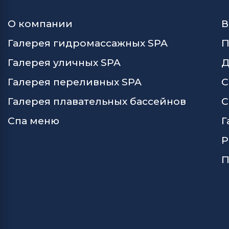
О компании
В
Галерея гидромассажных SPA
П
Галерея уличных SPA
Д
Галерея переливных SPA
С
Галерея плавательных бассейнов
С
Спа меню
Г
Р
П