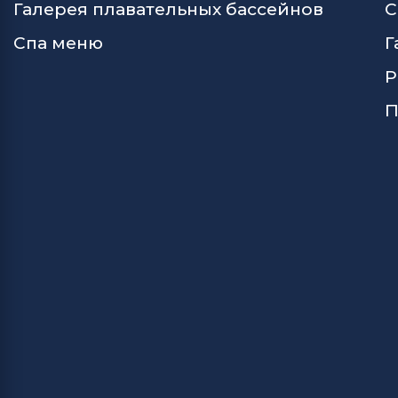
Галерея плавательных бассейнов
С
Спа меню
Г
Р
П