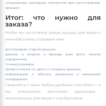
специальных
закладных
элементов
при
изготовлении
крышки.
Итог:
что
нужно
для
заказа?
Чтобы
мы
изготовили
новую
крышку
для
вашего
мини‑бассейна,
отправьте
нам:
фотографию
старой
крышки;
данные
о
модели
и
бренде
(или
фото
панели
управления);
точные
размеры;
предпочтения
по
цвету
и
толщине
крышки;
информацию
о
юбочке,
ремешках
и
механизме
складывания.
Свяжитесь
с
нами
любым
удобным
способом
— и
мы
оперативно
изготовим
идеальную
термокрышку
для
вашего
спа‑бассейна!