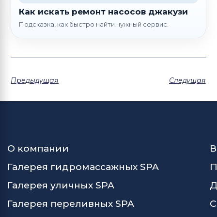
Как искать ремонт насосов джакузи
Подсказка, как быстро найти нужный сервис.
Предыдущая
Следущая
О компании
В
Галерея гидромассажных SPA
П
Галерея уличных SPA
Д
Галерея переливных SPA
С