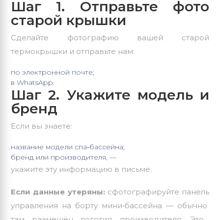
Шаг
1.
Отправьте
фото
старой
крышки
Сделайте
фотографию
вашей
старой
термокрышки
и
отправьте
нам:
по
электронной
почте;
в
WhatsApp.
Шаг
2.
Укажите
модель
и
бренд
Если
вы
знаете:
название
модели
спа‑бассейна;
бренд
или
производителя,
—
укажите
эту
информацию
в
письме.
Если
данные
утеряны:
сфотографируйте
панель
управления
на
борту
мини‑бассейна
— обычно
там
размещён
логотип
производителя.
Это