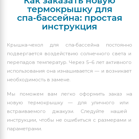
Как
заказать
новую
термокрышку
для
спа‑бассейна:
простая
инструкция
Крышка‑чехол
для
спа‑бассейна
постоянно
подвергается
воздействию
солнечного
света
и
перепадов
температур.
Через
5–6
лет
активного
использования
она
изнашивается
— и
возникает
необходимость
в
замене.
Мы
поможем
вам
легко
оформить
заказ
на
новую
термокрышку
— для
уличного
или
встраиваемого
джакузи.
Следуйте
нашей
инструкции,
чтобы
не
ошибиться
с
размерами
и
параметрами.