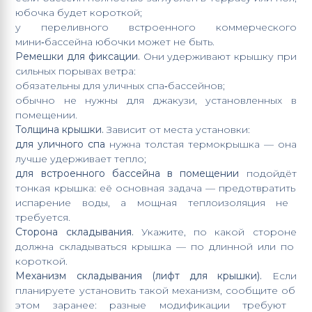
юбочка
будет
короткой;
у
переливного
встроенного
коммерческого
мини‑бассейна
юбочки
может
не
быть.
Ремешки
для
фиксации.
Они
удерживают
крышку
при
сильных
порывах
ветра:
обязательны
для
уличных
спа‑бассейнов;
обычно
не
нужны
для
джакузи,
установленных
в
помещении.
Толщина
крышки.
Зависит
от
места
установки:
для
уличного
спа
нужна
толстая
термокрышка
— она
лучше
удерживает
тепло;
для
встроенного
бассейна
в
помещении
подойдёт
тонкая
крышка:
её
основная
задача
— предотвратить
испарение
воды,
а
мощная
теплоизоляция
не
требуется.
Сторона
складывания.
Укажите,
по
какой
стороне
должна
складываться
крышка
— по
длинной
или
по
короткой.
Механизм
складывания
(лифт
для
крышки).
Если
планируете
установить
такой
механизм,
сообщите
об
этом
заранее:
разные
модификации
требуют