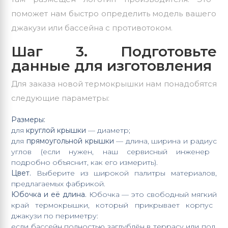
поможет
нам
быстро
определить
модель
вашего
джакузи
или
бассейна
с
противотоком.
Шаг
3.
Подготовьте
данные
для
изготовления
Для
заказа
новой
термокрышки
нам
понадобятся
следующие
параметры:
Размеры:
для
круглой
крышки
— диаметр;
для
прямоугольной
крышки
— длина,
ширина
и
радиус
углов
(если
нужен,
наш
сервисный
инженер
подробно
объяснит,
как
его
измерить).
Цвет.
Выберите
из
широкой
палитры
материалов,
предлагаемых
фабрикой.
Юбочка
и
её
длина.
Юбочка
— это
свободный
мягкий
край
термокрышки,
который
прикрывает
корпус
джакузи
по
периметру:
если
бассейн
полностью
заглублён
в
террасу
или
пол,