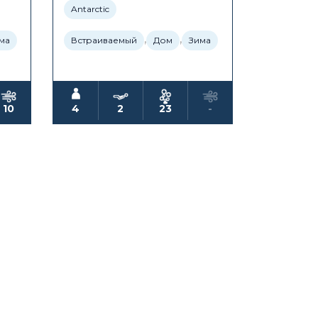
Antarctic
,
,
ма
Встраиваемый
Дом
Зима
10
4
2
23
-