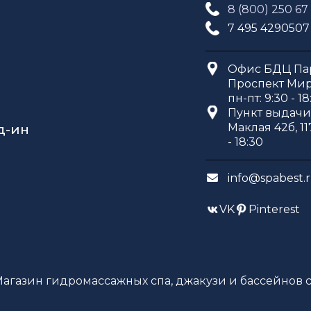
8 (800) 250 67
7 495 4290507
Офис БДЦ Пар
Проспект Мира
пн-пт: 9:30 - 18
Пункт выдачи 
Маклая 42б, 11
д-ин
- 18:30
info@spabest.
VK
Pinterest
Магазин гидромассажных спа, джакузи и бассейнов с 