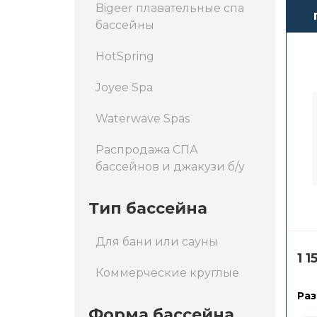
Bigeer плавательные спа
бассейны
HotSpring
Joyee Spa
Waterwave Spas
Распродажа СПА
бассейнов и джакузи б/у
Тип бассейна
Для бани или сауны
1 
Коммерческие круглые
Раз
Форма бассейна