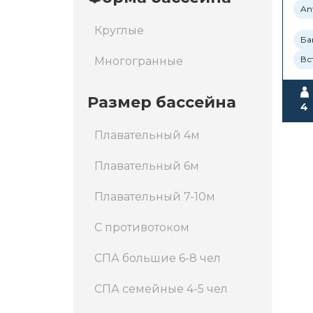
Ant
Круглые
Ба
Вс
Многогранные
Размер бассейна
4
Плавательный 4м
Плавательный 6м
Плавательный 7-10м
С противотоком
СПА большие 6-8 чел
СПА семейные 4-5 чел