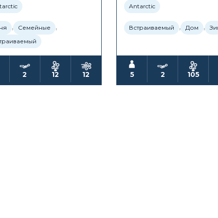
arctic
Antarctic
,
,
,
,
ня
Семейные
Встраиваемый
Дом
Зи
траиваемый
2
12
12
5
2
105