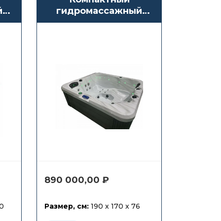
й
гидромассажный
бассейн СПА
Antarctic Spas Amai
890 000,00
₽
90
Размер, см:
190 x 170 x 76