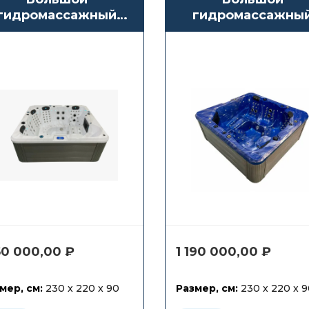
гидромассажный
гидромассажны
бассейн СПА
бассейн СПА
Antarctic Spas
Antarctic Spas
Agusan
Akoshima
150 000,00
₽
1 190 000,00
₽
мер, см:
230 x 220 x 90
Размер, см:
230 x 220 x 