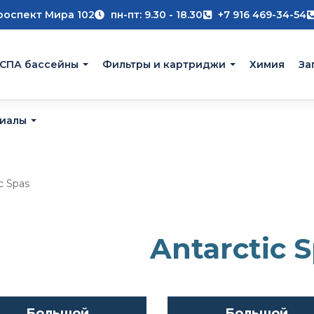
роспект Мира 102
пн-пт: 9.30 - 18.30
+7 916 469-34-54
 СПА бассейны
Фильтры и картриджи
Химия
За
риалы
c Spas
Antarctic 
Большой
Большой