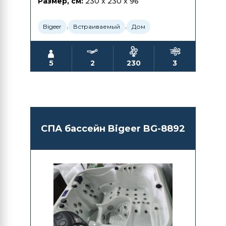
Размер, см:
230 x 230 x 96
,
,
Bigeer
Встраиваемый
Дом
5
2
230
3
СПА бассейн Bigeer BG-8892