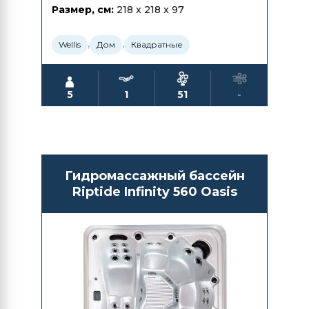
Размер, см:
218 x 218 x 97
,
,
Wellis
Дом
Квадратные
5
1
51
-
Гидромассажный бассейн
Riptide Infinity 560 Oasis