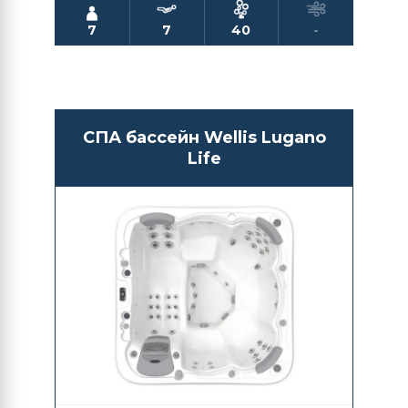
7
7
40
-
СПА бассейн Wellis Lugano
Life