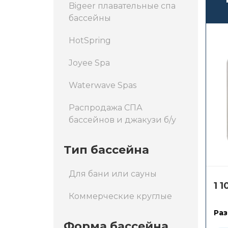
Bigeer плавательные спа
бассейны
HotSpring
Joyee Spa
Waterwave Spas
Распродажа СПА
бассейнов и джакузи б/у
Тип бассейна
Для бани или сауны
1 
Коммерческие круглые
Раз
Форма бассейна