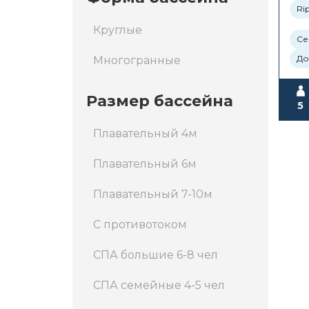
Rip
Круглые
Се
До
Многогранные
Размер бассейна
5
Плавательный 4м
Плавательный 6м
Плавательный 7-10м
С противотоком
СПА большие 6-8 чел
СПА семейные 4-5 чел