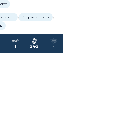
tide
,
,
мейные
Встраиваемый
м
1
242
-