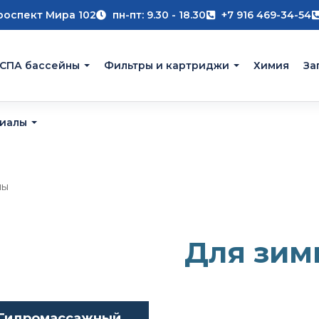
роспект Мира 102
пн-пт: 9.30 - 18.30
+7 916 469-34-54
 СПА бассейны
Фильтры и картриджи
Химия
За
риалы
мы
Для зим
Гидромассажный