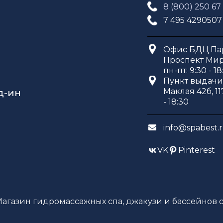
8 (800) 250 67
7 495 4290507
Офис БДЦ Пар
Проспект Мира
пн-пт: 9:30 - 18
Пункт выдачи 
Маклая 42б, 11
д-ин
- 18:30
info@spabest.
VK
Pinterest
Магазин гидромассажных спа, джакузи и бассейнов с 