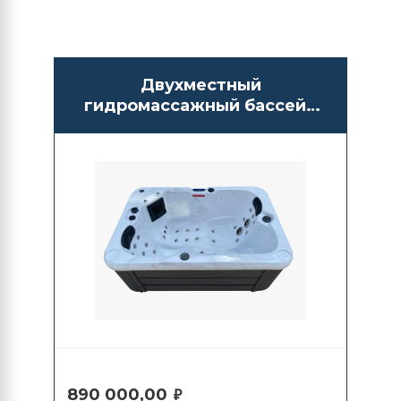
Двухместный
гидромассажный бассейн
СПА Antarctic Spas Arneo
890 000,00
₽