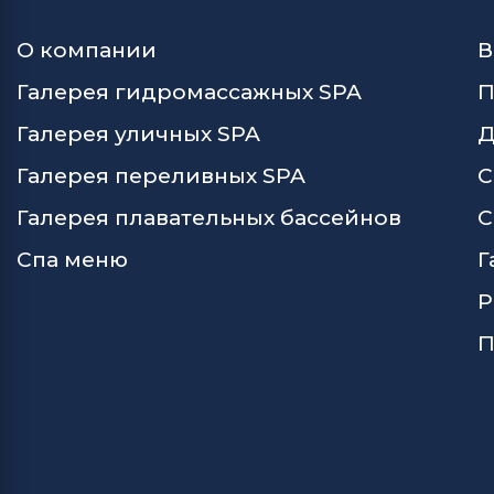
О компании
В
Галерея гидромассажных SPA
П
Галерея уличных SPA
Д
Галерея переливных SPA
С
Галерея плавательных бассейнов
С
Спа меню
Г
Р
П