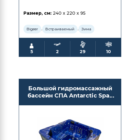
Размер, см:
240 x 220 x 95
,
,
Bigeer
Встраиваемый
Зима
5
2
29
10
Большой гидромассажный
бассейн СПА Antarctic Spas
Akoshima