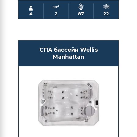
4
2
87
22
СПА бассейн Wellis
Manhattan