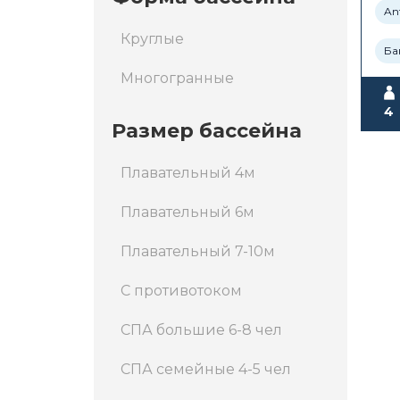
Ant
Круглые
Ба
Многогранные
4
Размер бассейна
Плавательный 4м
Плавательный 6м
Плавательный 7-10м
С противотоком
СПА большие 6-8 чел
СПА семейные 4-5 чел