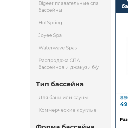
Bigeer плавательные спа
ба
бассейны
ц
HotSpring
Joyee Spa
Waterwave Spas
Распродажа СПА
бассейнов и джакузи б/у
Тип бассейна
89
Для бани или сауны
49
Коммерческие круглые
Раз
Форма бассейна