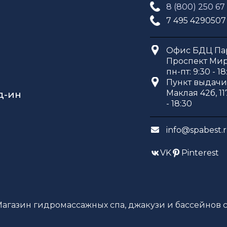
8 (800) 250 67
7 495 4290507
Офис БДЦ Пар
Проспект Мира
пн-пт: 9:30 - 18
Пункт выдачи 
Маклая 42б, 11
д-ин
- 18:30
info@spabest.
VK
Pinterest
Магазин гидромассажных спа, джакузи и бассейнов с 