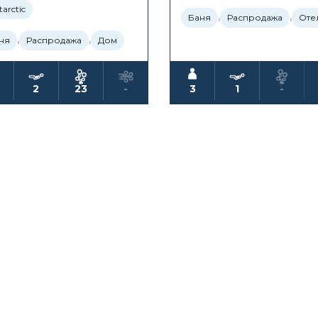
arctic
,
,
Баня
Распродажа
Оте
,
,
ня
Распродажа
Дом
2
23
-
3
1
-