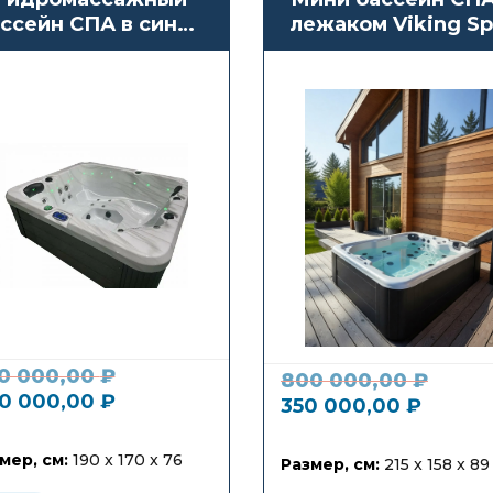
ссейн СПА в синем
лежаком Viking Sp
вете Antarctic Spas
Aurora III
Amai
0 000,00
₽
800 000,00
₽
0 000,00
₽
350 000,00
₽
мер, см:
190 x 170 x 76
Размер, см:
215 x 158 x 89