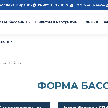
роспект Мира 102
пн-пт: 9.30 - 18.30
+7 916 469-34-54
 СПА бассейны
Фильтры и картриджи
Химия
За
риалы
 БАССЕЙНА
ФОРМА БАС
Гидромассажный
Мини бассейн СПА