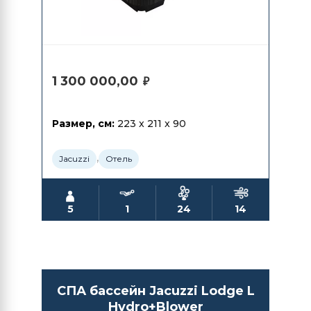
1 300 000,00
₽
Размер, см:
223 x 211 x 90
,
Jacuzzi
Отель
5
1
24
14
СПА бассейн Jacuzzi Lodge L
Hydro+Blower