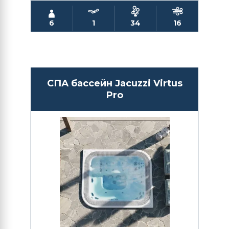
6
1
34
16
СПА бассейн Jacuzzi Virtus
Pro