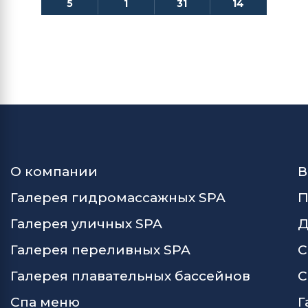
5
1
31
14
О компании
В
Галерея гидромассажных SPA
П
Галерея уличных SPA
Д
Галерея переливных SPA
С
Галерея плавательных бассейнов
С
Спа меню
Г