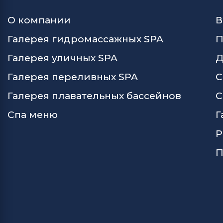
О компании
В
Галерея гидромассажных SPA
П
Галерея уличных SPA
Д
Галерея переливных SPA
С
Галерея плавательных бассейнов
С
Спа меню
Г
Р
П