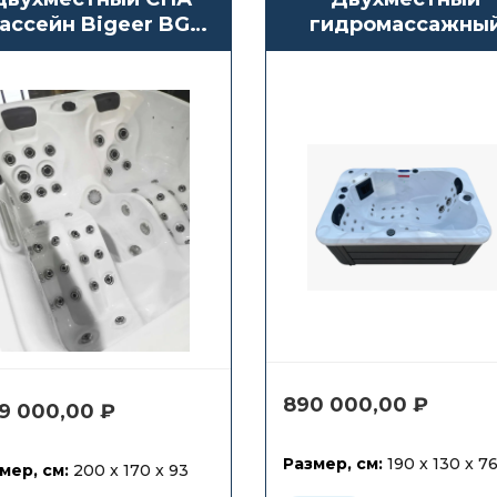
ассейн Bigeer BG-
гидромассажны
8891
бассейн СПА
Antarctic Spas Arn
890 000,00
₽
9 000,00
₽
Размер, см:
190 x 130 x 7
мер, см:
200 x 170 x 93