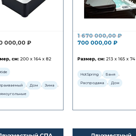
1 670 000,00
₽
0 000,00
₽
700 000,00
₽
мер, см:
200 x 164 x 82
Размер, см:
213 x 165 x 74
tide
,
,
HotSpring
Баня
,
Распродажа
Дом
,
,
,
траиваемый
Дом
Зима
ямоугольные
Двухместный СПА
Двухместный