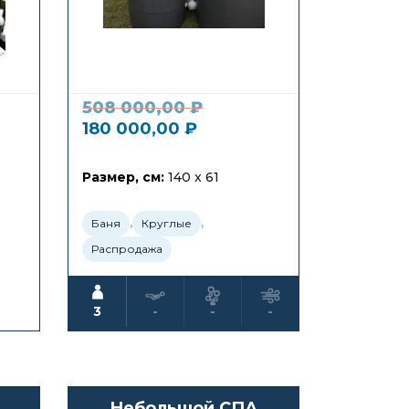
508 000,00
₽
180 000,00
₽
Размер, см:
140 x 61
,
,
Баня
Круглые
Распродажа
3
-
-
-
Небольшой СПА