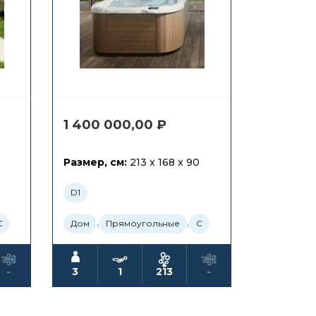
1 400 000,00
₽
Размер, см:
213 x 168 x 90
D1
,
,
С
Дом
Прямоугольные
С
-
3
1
213
-