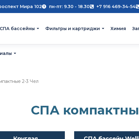
роспект Мира 102
пн-пт: 9.30 - 18.30
+7 916 469-34-54
 СПА бассейны
Фильтры и картриджи
Химия
За
риалы
пактные 2-3 Чел
СПА компактные
Круглая
СПА бассейн Well