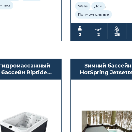
,
,
мпакт
Wellis
Дом
Прямоугольные
2
2
28
Гидромассажный
Зимний бассейн
бассейн Riptide
HotSpring Jetsett
Infinity 170 Oasis