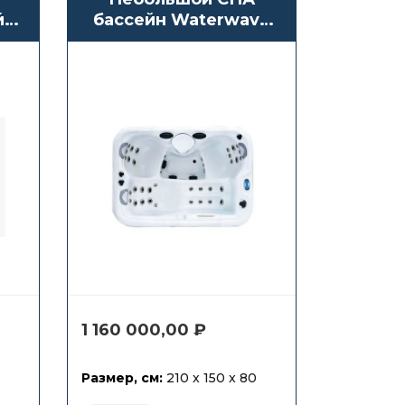
й
бассейн Waterwave
Spas Turin
eo
1 160 000,00
₽
6
Размер, см:
210 x 150 x 80