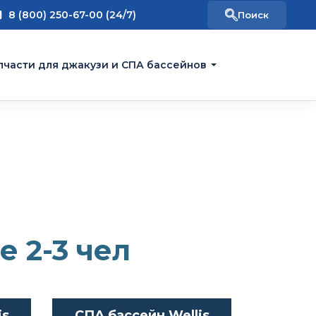
8 (800) 250-67-00 (24/7)
пчасти для джакузи и СПА бассейнов
 2-3 чел
is
СПА бассейн Wellis