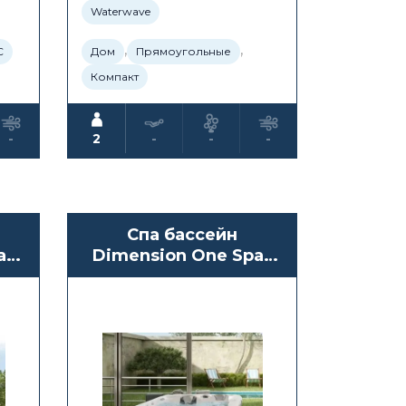
Waterwave
,
,
С
Дом
Прямоугольные
Компакт
-
2
-
-
-
Спа бассейн
as
Dimension One Spas
Triad 36