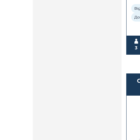
Big
До
3