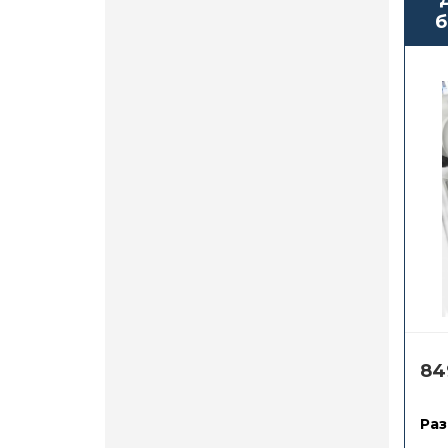
б
84
Раз