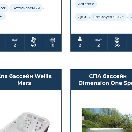
Antarctic
,
,
eer
Встраиваемый
,
,
м
Дом
Прямоугольные
2
47
10
2
2
36
Спа бассейн Wellis
СПА бассейн
Mars
Dimension One Sp
Serenade