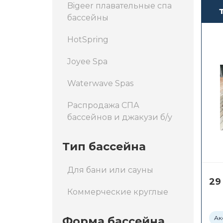
Bigeer плавательные спа
бассейны
у
HotSpring
Joyee Spa
Waterwave Spas
Распродажа СПА
бассейнов и джакузи б/у
Тип бассейна
Для бани или сауны
29
Коммерческие круглые
Ак
Форма бассейна