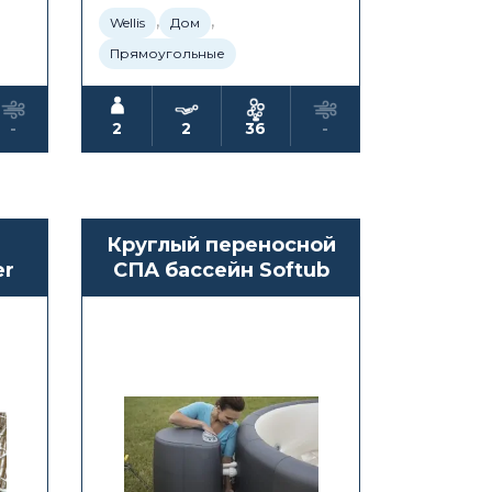
,
,
Wellis
Дом
Прямоугольные
-
2
2
36
-
Круглый переносной
er
СПА бассейн Softub