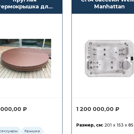
термокрышка для
Manhattan
личного джакузи и
СПА бассейна
 000,00
₽
1 200 000,00
₽
Размер, см:
201 x 153 x 85
,
,
сессуары
Крышка