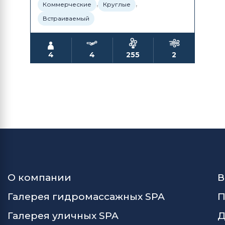
,
,
Коммерческие
Круглые
Встраиваемый
4
4
255
2
О компании
В
Галерея гидромассажных SPA
П
Галерея уличных SPA
Д