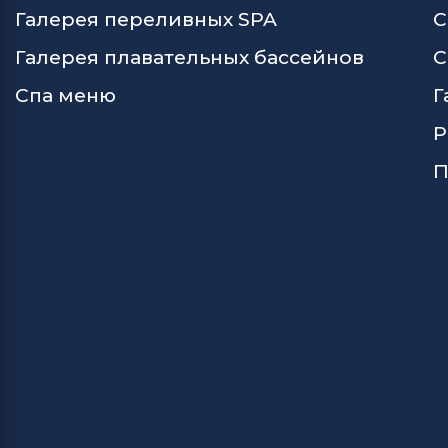
Галерея переливных SPA
С
Галерея плавательных бассейнов
С
Спа меню
Г
Р
П