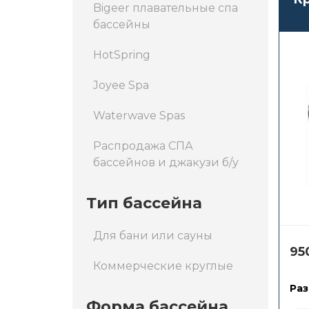
Bigeer плавательные спа
бассейны
HotSpring
Joyee Spa
Waterwave Spas
Распродажа СПА
бассейнов и джакузи б/у
Тип бассейна
Для бани или сауны
95
Коммерческие круглые
Раз
Форма бассейна