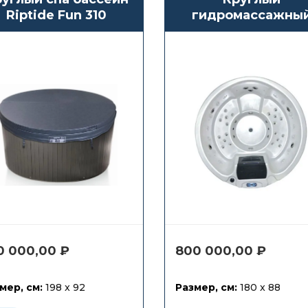
Riptide Fun 310
гидромассажны
СПА бассейн Joy
Budapest
0 000,00
₽
800 000,00
₽
мер, см:
198 x 92
Размер, см:
180 x 88