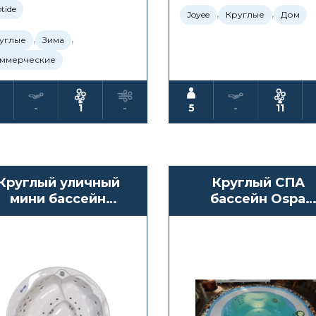
tide
,
,
Joyee
Круглые
Дом
,
,
углые
Зима
ммерческие
-
1
-
5
-
11
Круглый уличный
Круглый СПА
мини бассейн
бассейн Ospa
Waterwave Spas
Alicante
Pesaro