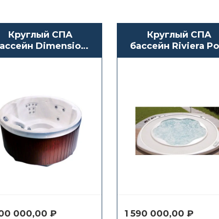
Круглый СПА
Круглый СПА
ассейн Dimension
бассейн Riviera Po
One Spas Journey
Relaxo
200 000,00
₽
1 590 000,00
₽