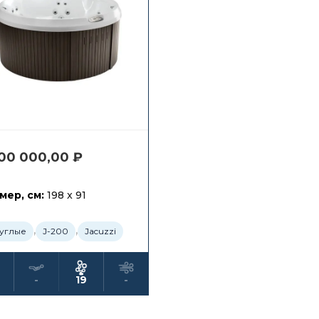
200 000,00
₽
мер, см:
198 x 91
,
,
углые
J-200
Jacuzzi
-
19
-