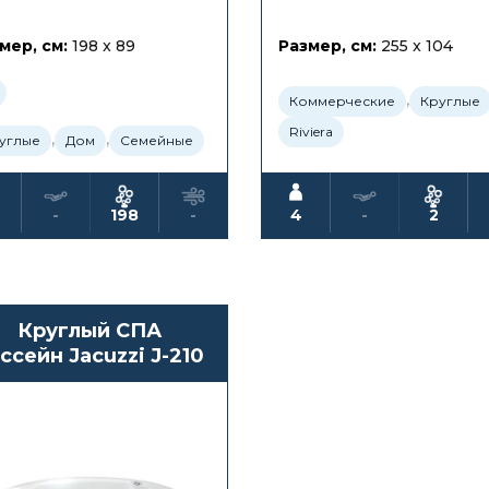
мер, см:
198 x 89
Размер, см:
255 x 104
,
Коммерческие
Круглые
Riviera
,
,
углые
Дом
Семейные
-
198
-
4
-
2
Круглый СПА
ссейн Jacuzzi J-210