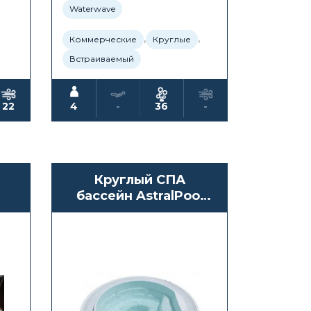
Waterwave
,
,
Коммерческие
Круглые
Встраиваемый
22
4
-
36
-
Круглый СПА
бассейн AstralPool
Odisea