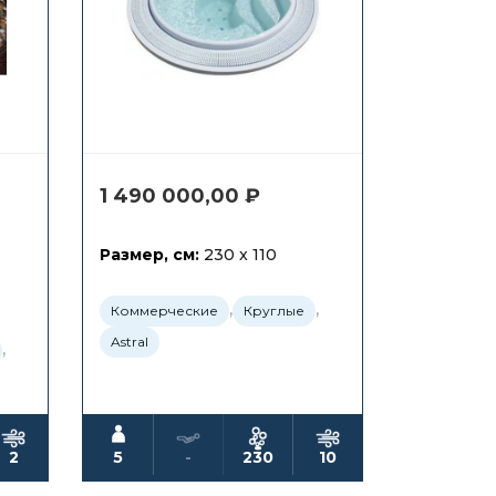
1 490 000,00
₽
Размер, см:
230 x 110
,
,
Коммерческие
Круглые
Astral
,
2
5
-
230
10