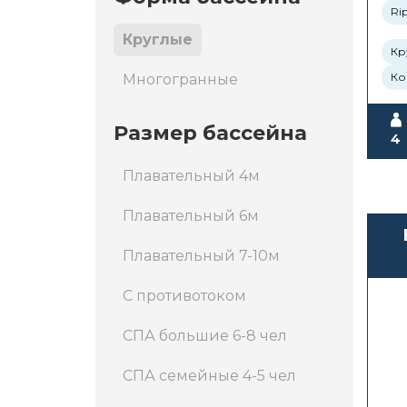
Rip
Круглые
Кр
Ко
Многогранные
Размер бассейна
4
Плавательный 4м
Плавательный 6м
Плавательный 7-10м
С противотоком
СПА большие 6-8 чел
СПА семейные 4-5 чел