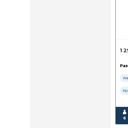
1 
Раз
Wa
Кр
6