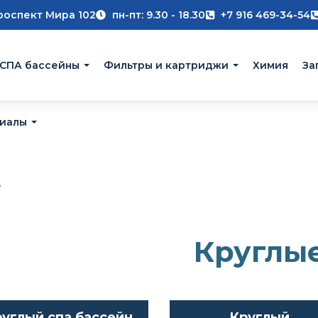
роспект Мира 102
пн-пт: 9.30 - 18.30
+7 916 469-34-54
 СПА бассейны
Фильтры и картриджи
Химия
За
риалы
е
Круглы
углый спа бассейн
Круглый