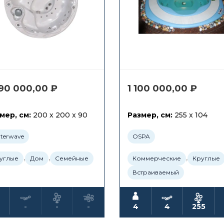
290 000,00
₽
1 100 000,00
₽
мер, см:
200 x 200 x 90
Размер, см:
255 x 104
terwave
OSPA
,
,
,
углые
Дом
Семейные
Коммерческие
Круглые
Встраиваемый
-
-
-
4
4
255