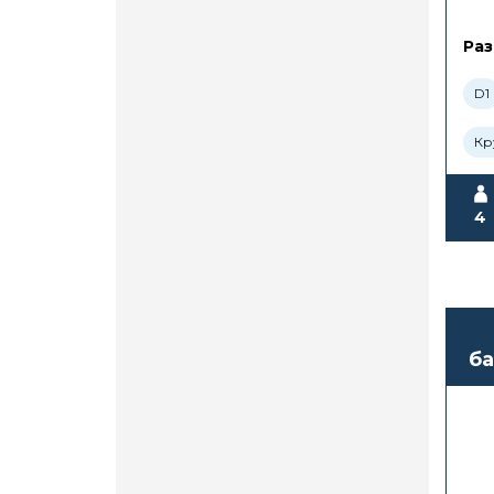
Раз
D1
Кр
4
ба