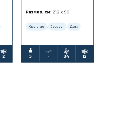
Размер, см:
212 x 90
,
,
,
Круглые
Jacuzzi
Дом
2
5
-
34
12