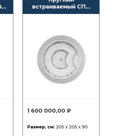
й
встраиваемый СПА
ee
бассейн с переливом
Waterwave Spas
Athen
1 600 000,00
₽
Размер, см:
205 x 205 x 90