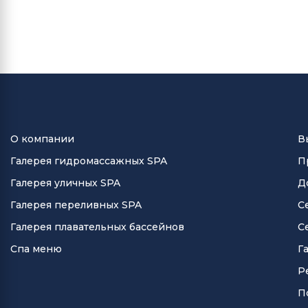
О компании
В
Галерея гидромассажных SPA
П
Галерея уличных SPA
Д
Галерея переливных SPA
С
Галерея плавательных бассейнов
С
Спа меню
Г
Р
П