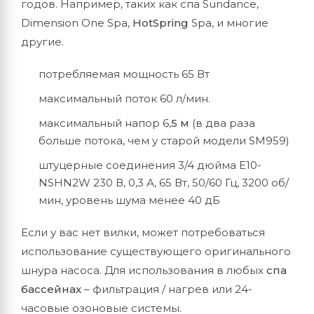
годов. Например, таких как спа Sundance,
Dimension One Spa,
HotSpring
Spa, и многие
другие.
потребляемая мощность 65 Вт
максимальный поток 60 л/мин.
максимальный напор 6,
5 м
(в два раза
больше потока, чем у старой модели SM959)
штуцерные соединения 3/4 дюйма E10-
NSHN2W 230 В, 0,3 А, 65 Вт, 50/60 Гц, 3200 об/
мин, уровень шума менее 40 дБ
Если у вас нет вилки, может потребоваться
использование существующего оригинального
шнура насоса. Для использования в любых
спа
бассейнах
– фильтрация / нагрев или 24-
часовые озоновые системы.