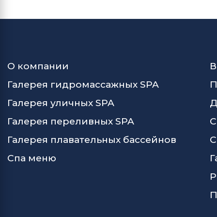
О компании
В
Галерея гидромассажных SPA
П
Галерея уличных SPA
Д
Галерея переливных SPA
С
Галерея плавательных бассейнов
С
Спа меню
Г
Р
П