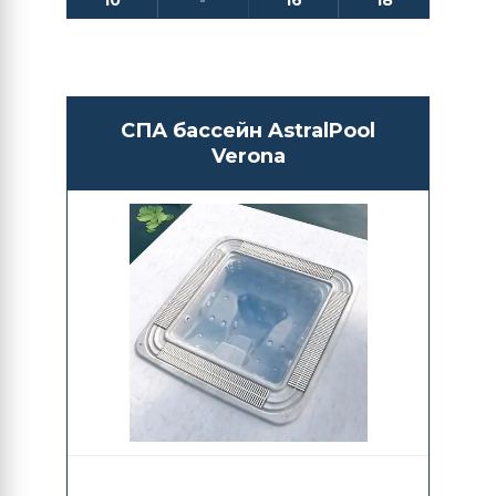
10
-
16
18
СПА бассейн AstralPool
Verona