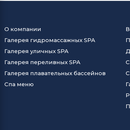
О компании
В
Галерея гидромассажных SPA
П
Галерея уличных SPA
Д
Галерея переливных SPA
С
Галерея плавательных бассейнов
С
Спа меню
Г
Р
П