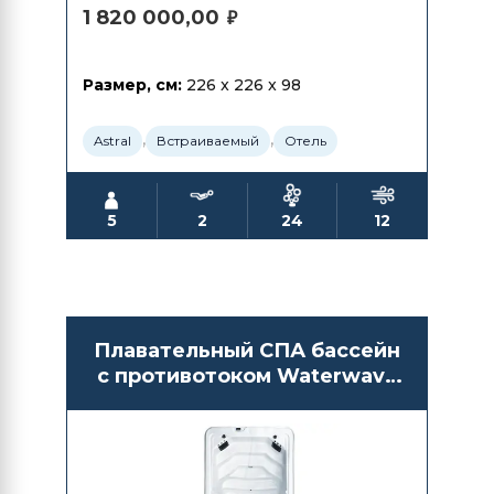
1 820 000,00
₽
Размер, см:
226 x 226 x 98
,
,
Astral
Встраиваемый
Отель
5
2
24
12
Плавательный СПА бассейн
с противотоком Waterwave
Spas Ätna