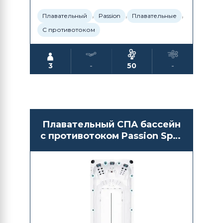
,
,
,
Плавательный
Passion
Плавательные
С противотоком
3
-
50
-
Плавательный СПА бассейн
с противотоком Passion Spas
Activity 2