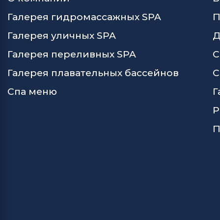
Галерея гидромассажных SPA
П
Галерея уличных SPA
Д
Галерея переливных SPA
С
Галерея плавательных бассейнов
С
Спа меню
Г
Р
П