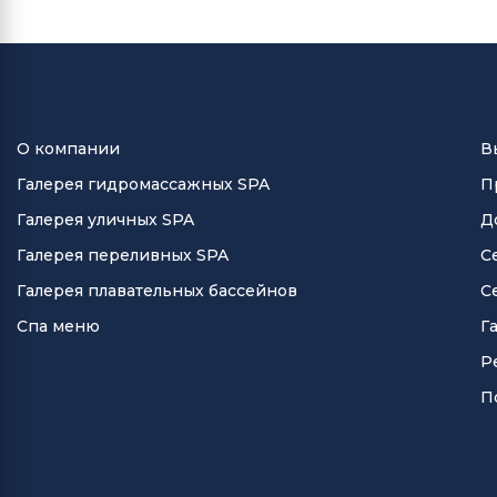
О компании
В
Галерея гидромассажных SPA
П
Галерея уличных SPA
Д
Галерея переливных SPA
С
Галерея плавательных бассейнов
С
Спа меню
Г
Р
П