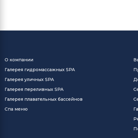
О компании
В
Галерея гидромассажных SPA
П
Галерея уличных SPA
Д
Галерея переливных SPA
С
Галерея плавательных бассейнов
С
Спа меню
Г
Р
П