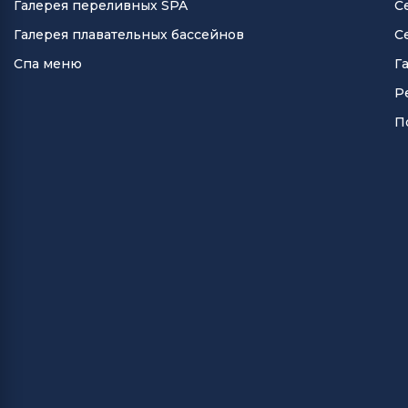
Галерея переливных SPA
С
Галерея плавательных бассейнов
С
Спа меню
Г
Р
П