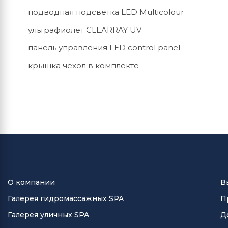
подводная подсветка LED Multicolour
ультрафиолет CLEARRAY UV
панель управления LED control panel
крышка чехол в комплекте
О компании
В
Галерея гидромассажных SPA
П
Галерея уличных SPA
Д