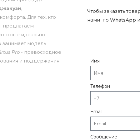
джакузи
,
Чтобы заказать това
омфорта. Для тех, кто
нами по
WhatsApp
и
ы предлагаем
 которые идеально
о занимает модель
rtus Pro
- превосходное
зования и поддержания
Имя
Телефон
Email
Сообщение