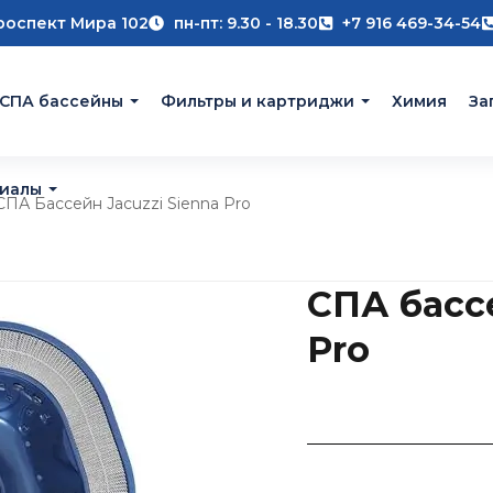
роспект Мира 102
пн-пт: 9.30 - 18.30
+7 916 469-34-54
 СПА бассейны
Фильтры и картриджи
Химия
За
риалы
СПА Бассейн Jacuzzi Sienna Pro
СПА бассе
Pro