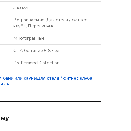
Jacuzzi
Встраиваемые, Для отеля / фитнес
клуба, Переливные
Многогранные
СПА большие 6-8 чел
Professional Collection
я бани или сауны
Для отеля / фитнес клуба
вные
рму