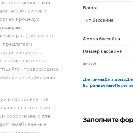
аем современные
спа
Бренд
дарят незабываемые
водных процедур
Тип бассейна
джакузи
,
омфорта. Для тех, кто
Форма бассейна
ы предлагаем
Размер бассейна
 которые идеально
о занимает модель
acuzzi
irtus Pro
- превосходное
зования и поддержания
Для зимы
Для дома
Дл
Встраиваемые
Перели
ции и оздоровления!
ования для создания
аем современные
спа
Заполните фо
дарят незабываемые
водных процедур