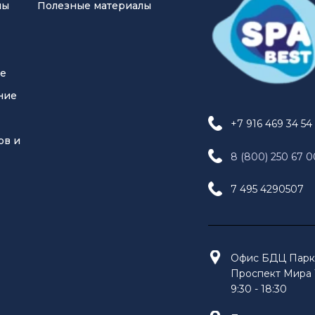
ны
Полезные материалы
ие
ние
+7 916 469 34 54
ов и
8 (800) 250 67 0
7 495 4290507
Офис БДЦ Парк 
Проспект Мира 1
9:30 - 18:30