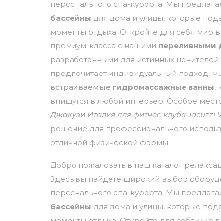
персонального спа-курорта. Мы предлаг
бассейны
для дома и улицы, которые по
моменты отдыха. Откройте для себя мир 
премиум-класса с нашими
переливными 
разработанными для истинных ценителей к
предпочитает индивидуальный подход, м
встраиваемые
гидромассажные ванны
,
впишутся в любой интерьер. Особое мест
Джакузи
Италия для фитнес клуба Jacuzzi V
решение для профессионального исполь
отличной физической формы.
Добро пожаловать в наш каталог релакса
Здесь вы найдете широкий выбор оборуд
персонального спа-курорта. Мы предлаг
бассейны
для дома и улицы, которые по
моменты отдыха. Откройте для себя мир 