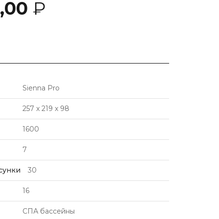
0,00
₽
Sienna Pro
257 x 219 x 98
1600
7
сунки
30
16
СПА бассейны