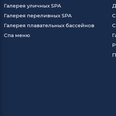
Галерея уличных SPA
Д
Галерея переливных SPA
С
Галерея плавательных бассейнов
С
Спа меню
Г
Р
П