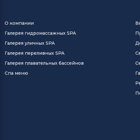
О компании
В
Галерея гидромассажных SPA
П
Галерея уличных SPA
Д
Галерея переливных SPA
С
Галерея плавательных бассейнов
С
Спа меню
Г
Р
П