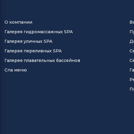
О компании
В
Галерея гидромассажных SPA
П
Галерея уличных SPA
Д
Галерея переливных SPA
С
Галерея плавательных бассейнов
С
Спа меню
Г
Р
П