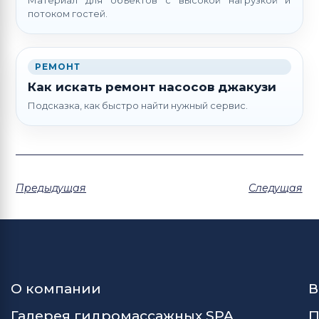
Материал для объектов с высокой нагрузкой и
потоком гостей.
РЕМОНТ
Как искать ремонт насосов джакузи
Подсказка, как быстро найти нужный сервис.
Предыдущая
Следущая
О компании
В
Галерея гидромассажных SPA
П