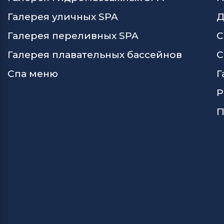
Галерея уличных SPA
Д
Галерея переливных SPA
С
Галерея плавательных бассейнов
С
Спа меню
Г
Р
П