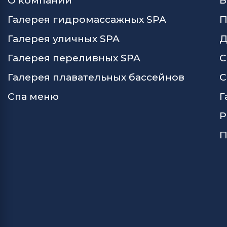
О компании
В
Галерея гидромассажных SPA
П
Галерея уличных SPA
Д
Галерея переливных SPA
С
Галерея плавательных бассейнов
С
Спа меню
Г
Р
П