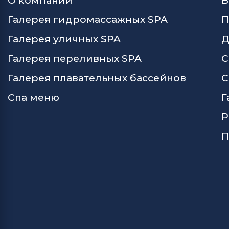
О компании
В
Галерея гидромассажных SPA
П
Галерея уличных SPA
Д
Галерея переливных SPA
С
Галерея плавательных бассейнов
С
Спа меню
Г
Р
П