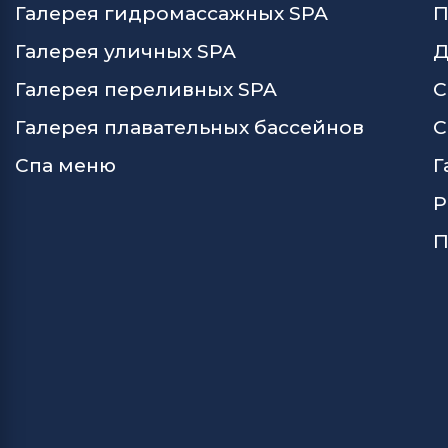
Галерея гидромассажных SPA
П
Галерея уличных SPA
Д
Галерея переливных SPA
С
Галерея плавательных бассейнов
С
Спа меню
Г
Р
П