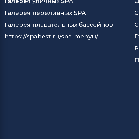
Галерея уличных SPA
Д
Галерея переливных SPA
С
Галерея плавательных бассейнов
С
https://spabest.ru/spa-menyu/
Г
Р
П