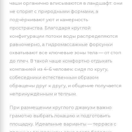
чаши
органично
вписываются
в
ландшафт:
они
не
спорят
с
природными
формами,
а
подчёркивают
уют
и
камерность
пространства.
Благодаря
круглой
конфигурации
потоки
воды
распределяются
равномерно,
а
гидромассажные
форсунки
охватывают
все
ключевые
зоны
тела
— от
стоп
до
плеч.
В
такой
чаше
комфортно
отдыхать
компанией
из
4–6
человек:
сидя
по
кругу,
собеседники
естественным
образом
обращены
друг
к
другу,
и
общение
получается
непринуждённым
и
тёплым.
При размещении
круглого джакузи
важно
грамотно выбрать локацию и подготовить
площадку.
Идеальные
варианты
— терраса
с