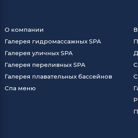
О компании
В
Галерея гидромассажных SPA
П
Галерея уличных SPA
Д
Галерея переливных SPA
С
Галерея плавательных бассейнов
С
Спа меню
Г
Р
П