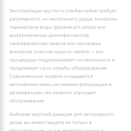
Эксплуатация
круглого
спа‑бассейна
требует
регулярного,
но
несложного
ухода.
Контроль
параметров
воды
(уровня
pH,
хлора
или
альтернативных
дезинфектантов),
своевременная
замена
или
промывка
фильтров,
очистка
чаши
от
налёта
— эти
процедуры
поддерживают
гигиеничность
и
продлевают
срок
службы
оборудования.
Современные
модели
оснащаются
автоматическими
системами
фильтрации
и
дезинфекции,
что
заметно
упрощает
обслуживание.
Выбирая
круглый джакузи
для загородного
дома, вы инвестируете не только в
оборудование, но и в качество жизни: в