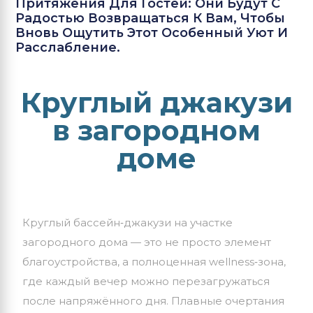
Притяжения Для Гостей: Они Будут С
Радостью Возвращаться К Вам, Чтобы
Вновь Ощутить Этот Особенный Уют И
Расслабление.
Круглый джакузи
в загородном
доме
Круглый
бассейн‑джакузи
на
участке
загородного
дома
— это
не
просто
элемент
благоустройства,
а
полноценная
wellness‑зона,
где
каждый
вечер
можно
перезагружаться
после
напряжённого
дня.
Плавные
очертания