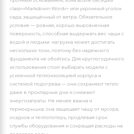
прочным
основанием,
зона
возле
беседки
class=»Markdown-Word»> или
укромный
уголок
сада,
защищённый
от
ветра.
Обязательное
условие
— ровная,
хорошо
выровненная
поверхность,
способная
выдержать
вес
чаши
с
водой
и
людьми:
нагрузка
может
достигать
нескольких
тонн,
поэтому
без
надёжного
фундамента
не
обойтись.
Для
круглогодичного
использования
стоит
выбирать
модели
с
усиленной
теплоизоляцией
корпуса
и
системой
подогрева
— они
сохраняют
тепло
даже
в
прохладные
дни
и
снижают
энергозатраты.
Не менее важна и
термокрышка: она защищает чашу от мусора,
осадков и теплопотерь,
продлевая срок
службы оборудования и сокращая расходы на