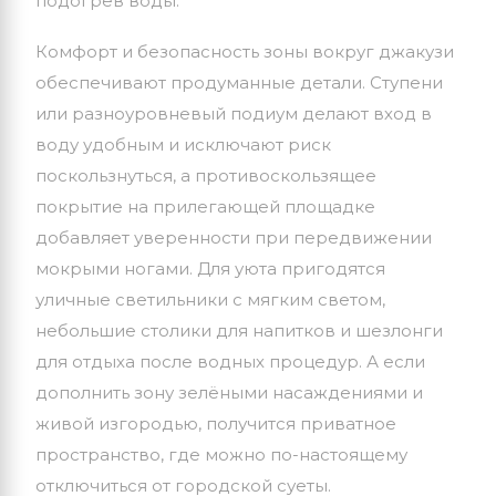
подогрев воды
.
Комфорт
и
безопасность
зоны
вокруг
джакузи
обеспечивают
продуманные
детали.
Ступени
или
разноуровневый
подиум
делают
вход
в
воду
удобным
и
исключают
риск
поскользнуться,
а
противоскользящее
покрытие
на
прилегающей
площадке
добавляет
уверенности
при
передвижении
мокрыми
ногами.
Для
уюта
пригодятся
уличные
светильники
с
мягким
светом,
небольшие
столики
для
напитков
и
шезлонги
для
отдыха
после
водных
процедур.
А
если
дополнить
зону
зелёными
насаждениями
и
живой
изгородью,
получится
приватное
пространство,
где
можно
по-настоящему
отключиться
от
городской
суеты.