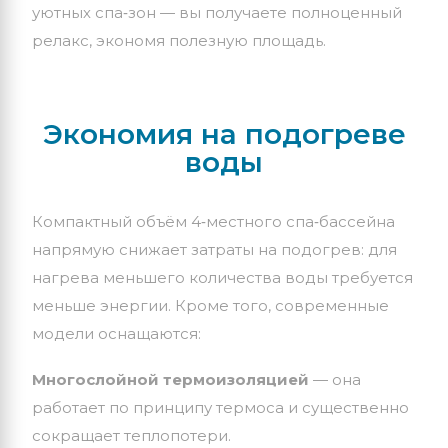
уютных
спа‑зон
— вы
получаете
полноценный
релакс,
экономя
полезную
площадь.
Экономия
на
подогреве
воды
Компактный
объём
4‑местного
спа‑бассейна
напрямую
снижает
затраты
на
подогрев:
для
нагрева
меньшего
количества
воды
требуется
меньше
энергии.
Кроме
того,
современные
модели
оснащаются:
Многослойной
термоизоляцией
— она
работает
по
принципу
термоса
и
существенно
сокращает
теплопотери.