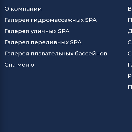
О компании
В
Галерея гидромассажных SPA
П
Галерея уличных SPA
Д
Галерея переливных SPA
С
Галерея плавательных бассейнов
С
Спа меню
Г
Р
П