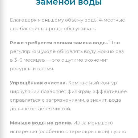
заменой
воды
Благодаря
меньшему
объёму
воды
4‑местные
спа‑бассейны
проще
обслуживать:
Реже
требуется
полная
замена
воды.
При
регулярном
уходе
обновлять
воду
можно
раз
в
3–6
месяцев
— это
ощутимо
экономит
ресурсы
и
время.
Упрощённая
очистка.
Компактный
контур
циркуляции
позволяет
фильтрам
эффективнее
справляться
с
загрязнениями,
а
значит,
вода
дольше
остаётся
чистой.
Меньше
воды
на
долив.
Из‑за
меньшего
испарения
(особенно
с
термокрышкой)
нужно