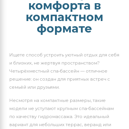
комфорта в
компактном
формате
Ищете
способ
устроить
уютный
отдых
для
себя
и
близких,
не
жертвуя
пространством?
Четырёхместный
спа‑бассейн
— отличное
решение:
он
создан
для
приятных
встреч
с
семьёй
или
друзьями.
Несмотря
на
компактные
размеры,
такие
модели
не
уступают
крупным
спа‑бассейнам
по
качеству
гидромассажа.
Это
идеальный
вариант
для
небольших
террас,
веранд
или