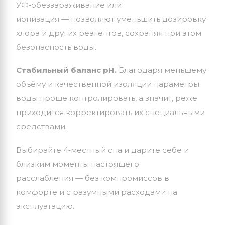
УФ‑обеззараживание
или
ионизация
— позволяют
уменьшить
дозировку
хлора
и
других
реагентов,
сохраняя
при
этом
безопасность
воды.
Стабильный
баланс
pH.
Благодаря
меньшему
объёму
и
качественной
изоляции
параметры
воды
проще
контролировать,
а
значит,
реже
приходится
корректировать
их
специальными
средствами.
Выбирайте
4‑местный
спа
и
дарите
себе
и
близким
моменты
настоящего
расслабления
— без
компромиссов
в
комфорте
и
с
разумными
расходами
на
эксплуатацию.