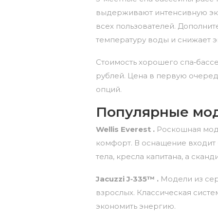
выдерживают
интенсивную
эк
всех
пользователей.
Дополнит
температуру
воды
и
снижает
э
Стоимость
хорошего
спа‑басс
рублей. Ц
ена
в первую очеред
опций.
Популярные
мо
Wellis
Everest
.
Роскошная
мод
комфорт.
В
оснащение
входит
тела,
кресла
капитана,
а
сканди
Jacuzzi
J‑335™
.
Модели
из
се
взрослых.
Классическая
систе
экономить
энергию.