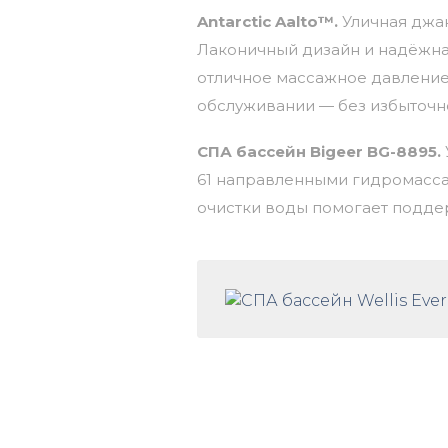
Antarctic Aalto
™.
Уличная джак
Л
аконичный
дизайн
и
надёжна
отличное массажное давление
обслуживании
— без
избыточн
СПА бассейн Bigeer BG-8895
.
61
направленными
гидромасс
очистки
воды
помогает
подде