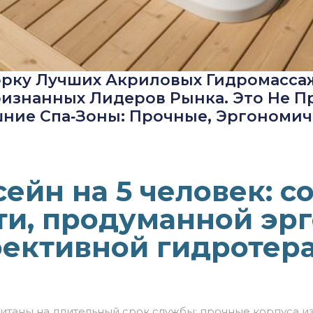
рку Лучших Акриловых Гидромасса
ризнанных Лидеров Рынка. Это Не П
ние Спа‑зоны: Прочные, Эргономи
сейн на 5 человек: с
и, продуманной эр
ективной гидротер
читаны
на
длительный
срок
службы:
прочные
корпуса
и