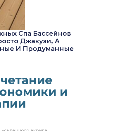
жных Спа Бассейнов
росто Джакузи, А
чные И Продуманные
очетание
гономики и
апии
з
усиленного
акрила