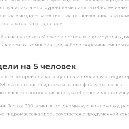
сплуатацию,
а
многоуровневые
сиденья
обеспечивают
ельная
выгода
— качественная
теплоизоляция:
она
пом
нергозатраты
на
подогрев.
ейна
на
пятерых
в Москве и регионах варьируется
в
ди
ь зависит
от
комплектации,
набора
форсунок,
систем
о
дели
на
5
человек
ель,
в
которой
сделан
акцент
на
интенсивную
гидроте
68
высокоточных
гидромассажных
форсунок,
шезлонг
навская
теплоизоляция
корпуса
обеспечивает
отличн
рии
Jacuzzi
300
ценят
за
эргономичную
компоновку,
рас
ма
гидромассажа
здесь
сочетается
с
продуманной
конс