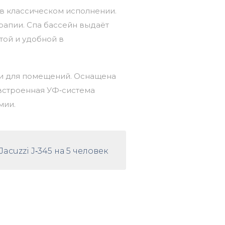
в
классическом
исполнении.
рапии.
Спа бассейн
выдаёт
той
и
удобной
в
и
для
помещений.
Оснащена
строенная
УФ‑система
мии.