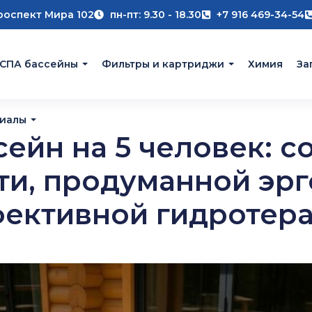
роспект Мира 102
пн-пт: 9.30 - 18.30
+7 916 469-34-54
 СПА бассейны
Фильтры и картриджи
Химия
За
риалы
сейн на 5 человек: с
и, продуманной эрг
ективной гидротер