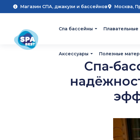
Магазин СПА, джакузи и бассейнов
Москва, П
Cпа бассейны
Плавательные
Аксессуары
Полезные мате
Спа‑бас
надёжност
эфф