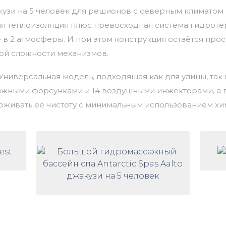
узи на 5 человек
для решионов с северным климатом 
я теплоизоляция плюс превосходная
система
гидроте
 в 2 атмосферы. И
при
этом
конструкция
остаётся
прос
ой
сложности
механизмов.
Универсальная
модель,
подходящая
как
для
улицы,
так
ажными
форсунками
и
14
воздушными
инжекторами,
а
в
рживать
её
чистоту
с
минимальным
использованием
хи