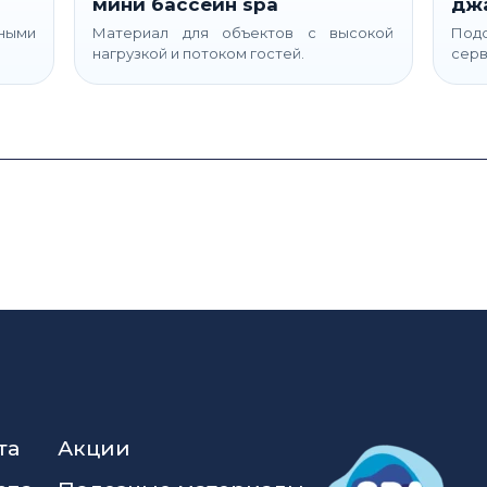
мини бассейн spa
дж
ьными
Материал для объектов с высокой
Подс
нагрузкой и потоком гостей.
серв
та
Акции