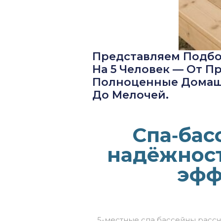
Представляем Подбо
На 5 Человек — От П
Полноценные Домаш
До Мелочей.
Спа‑бас
надёжност
эфф
5-местные спа бассейны расс