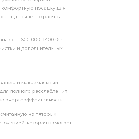
комфортную
посадку
для
огает
дольше
сохранять
апазоне
600 000–14
00 000
чистки
и
дополнительных
рапию
и
максимальный
для
полного
расслабления
ую
энергоэффективность.
считанную
на
пятерых
трукцией,
которая
помогает