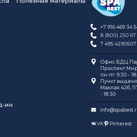
спа
Полезные материалы
+7 916 469 34 
8 (800) 250 67
7 495 4290507
Офис БДЦ Пар
Проспект Мира
пн-пт: 9:30 - 18
Пункт выдачи 
Маклая 42б, 11
- 18:30
д-ин
info@spabest.
VK
Pinterest