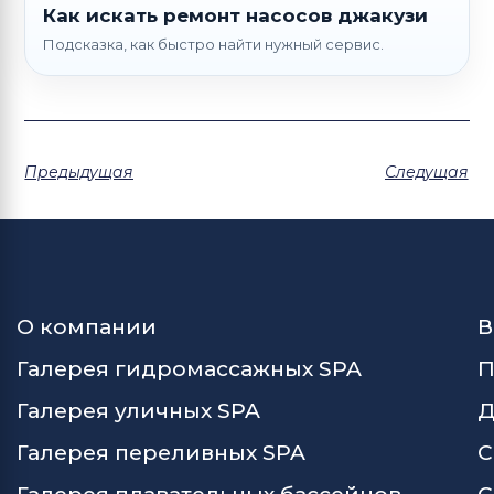
Как искать ремонт насосов джакузи
Подсказка, как быстро найти нужный сервис.
Предыдущая
Следущая
О компании
В
Галерея гидромассажных SPA
П
Галерея уличных SPA
Д
Галерея переливных SPA
С