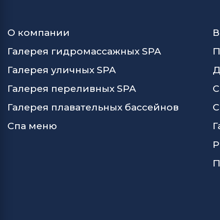
О компании
В
Галерея гидромассажных SPA
П
Галерея уличных SPA
Д
Галерея переливных SPA
С
Галерея плавательных бассейнов
С
Спа меню
Г
Р
П