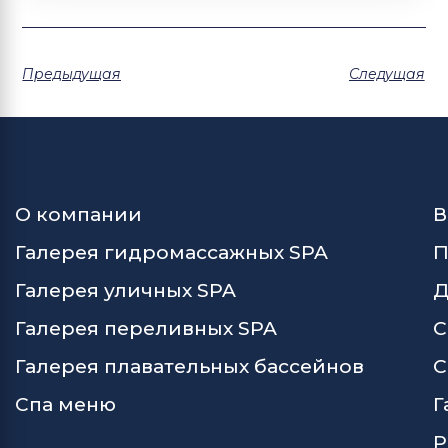
Предыдущая
Следущая
О компании
В
Галерея гидромассажных SPA
П
Галерея уличных SPA
Д
Галерея переливных SPA
С
Галерея плавательных бассейнов
С
Спа меню
Г
Р