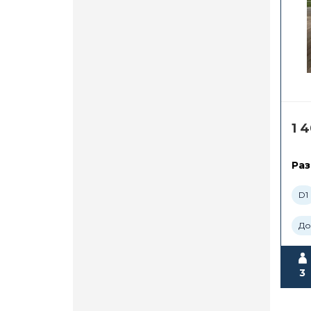
1 
Раз
D1
До
3