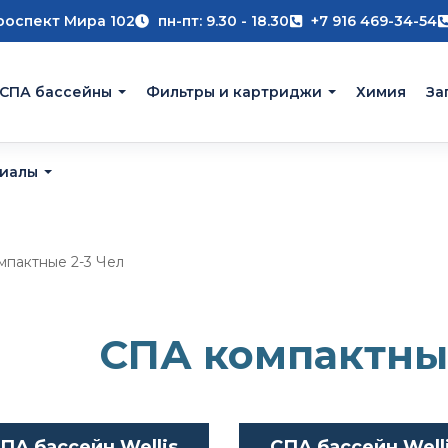
роспект Мира 102
пн-пт: 9.30 - 18.30
+7 916 469-34-54
 СПА бассейны
Фильтры и картриджи
Химия
За
риалы
пактные 2-3 Чел
СПА компактные
ПА бассейн Wellis
СПА бассейн Well