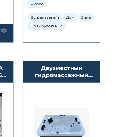
Riptide
,
,
,
Встраиваемый
Дом
Зима
Прямоугольные
-
А
Двухместный
G-
гидромассажный
бассейн СПА
Antarctic Spas Arneo