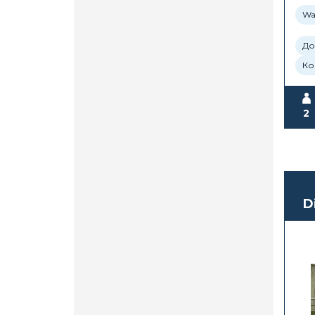
Wa
До
Ко
2
D