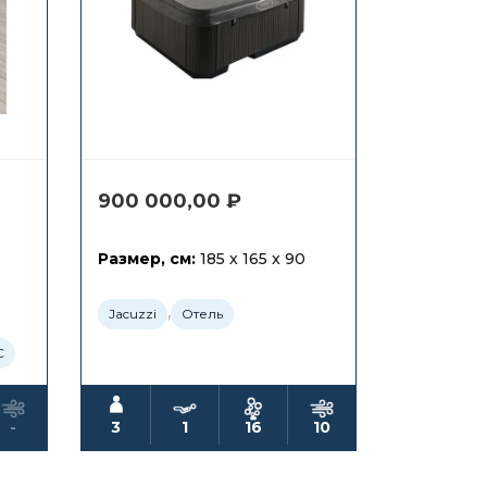
900 000,00
₽
Размер, см:
185 x 165 x 90
,
Jacuzzi
Отель
С
-
3
1
16
10