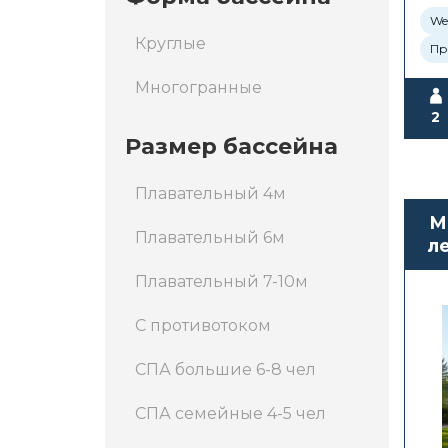
Wel
Круглые
Пр
Многогранные
2
Размер бассейна
Плавательный 4м
М
Плавательный 6м
л
Плавательный 7-10м
С противотоком
СПА большие 6-8 чел
СПА семейные 4-5 чел