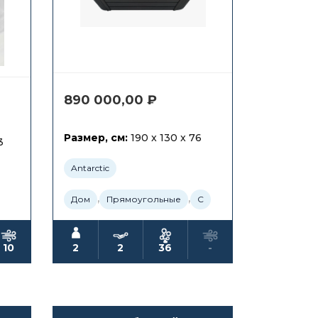
890 000,00
₽
Размер, см:
190 x 130 x 76
3
Antarctic
,
,
Дом
Прямоугольные
С
10
2
2
36
-