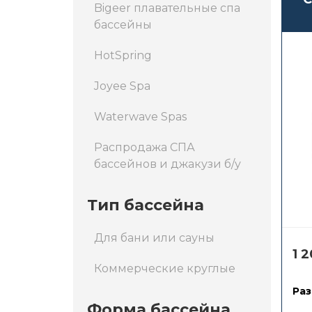
Bigeer плавательные спа
бассейны
HotSpring
Joyee Spa
Waterwave Spas
Распродажа СПА
бассейнов и джакузи б/у
Тип бассейна
Для бани или сауны
1 
Коммерческие круглые
Раз
Форма бассейна