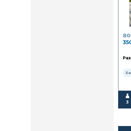
80
35
Раз
Ба
3