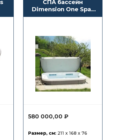
s
СПА бассейн
Dimension One Spas
Serenade
580 000,00
₽
Размер, см:
211 x 168 x 76