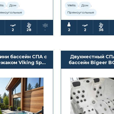
,
,
,
,
lis
Дом
Wellis
Дом
ямоугольные
Прямоугольные
2
28
-
2
2
36
ини бассейн СПА с
Двухместный СП
ежаком Viking Spas
бассейн Bigeer B
Aurora III
8891