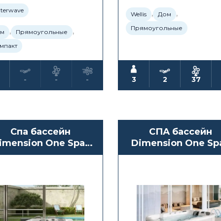
terwave
,
,
Wellis
Дом
Прямоугольные
,
,
м
Прямоугольные
мпакт
-
-
-
3
2
37
Спа бассейн
СПА бассейн
imension One Spas
Dimension One Sp
Triad 36
Triad 30