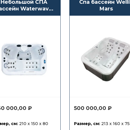
Небольшой СПА
Спа бассейн Welli
ассейн Waterwave
Mars
Spas Turin
160 000,00
₽
500 000,00
₽
мер, см:
210 x 150 x 80
Размер, см:
213 x 160 x 75