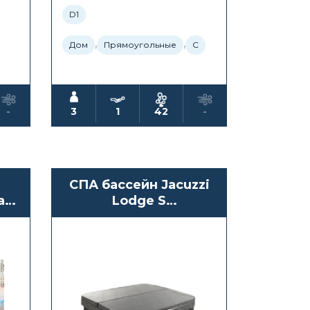
D1
,
,
Дом
Прямоугольные
С
-
3
1
42
-
СПА бассейн Jacuzzi
as
Lodge S
Hydro+Blower