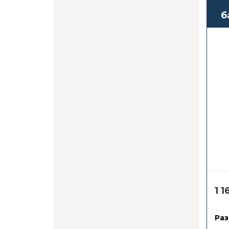
б
1 
Раз