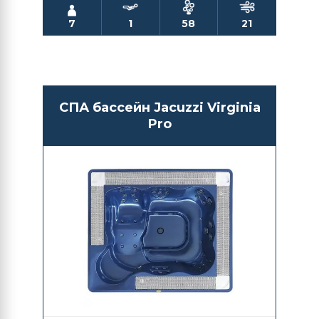
7
1
58
21
СПА бассейн Jacuzzi Virginia
Pro