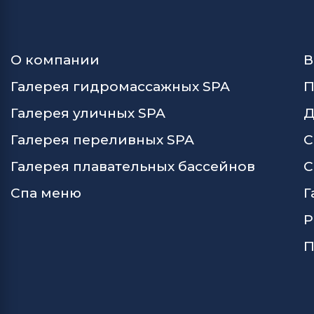
О компании
В
Галерея гидромассажных SPA
П
Галерея уличных SPA
Д
Галерея переливных SPA
С
Галерея плавательных бассейнов
С
Спа меню
Г
Р
П