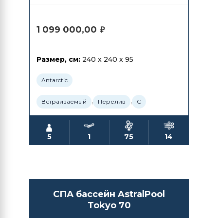
1 099 000,00
₽
Размер, см:
240 x 240 x 95
Antarctic
,
,
Встраиваемый
Перелив
С
5
1
75
14
СПА бассейн AstralPool
Tokyo 70