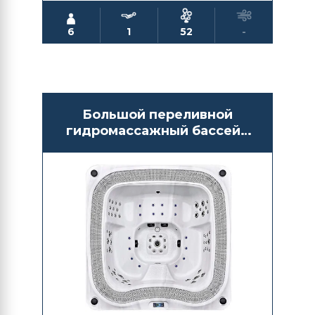
6
1
52
-
Большой переливной
гидромассажный бассейн
СПА Antarctic Spas Asai