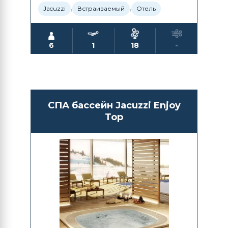
,
,
Jacuzzi
Встраиваемый
Отель
6
1
18
-
СПА бассейн Jacuzzi Enjoy
Top