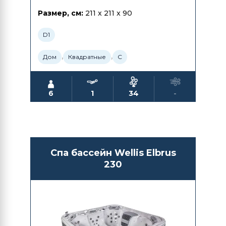
Размер, см:
211 x 211 x 90
D1
,
,
Дом
Квадратные
С
6
1
34
-
Спа бассейн Wellis Elbrus
230