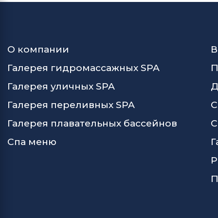
О компании
В
Галерея гидромассажных SPA
П
Галерея уличных SPA
Д
Галерея переливных SPA
С
Галерея плавательных бассейнов
С
Спа меню
Г
Р
П