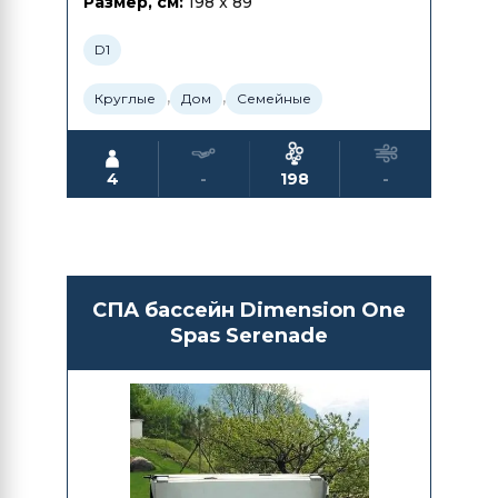
Размер, см:
198 x 89
D1
,
,
Круглые
Дом
Семейные
4
-
198
-
СПА бассейн Dimension One
Spas Serenade