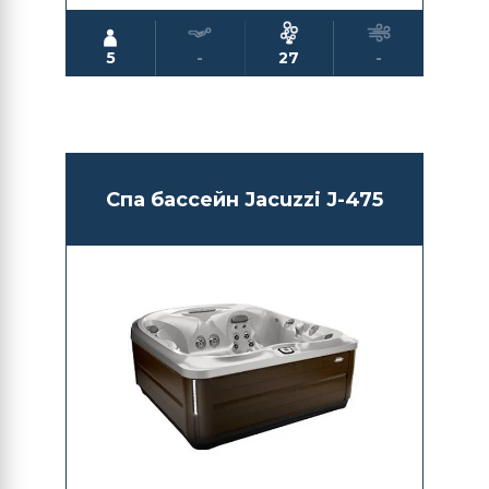
5
-
27
-
Спа бассейн Jacuzzi J-475