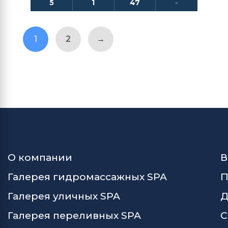
5
1
47
-
1
2
→
О компании
В
Галерея гидромассажных SPA
П
Галерея уличных SPA
Д
Галерея переливных SPA
С