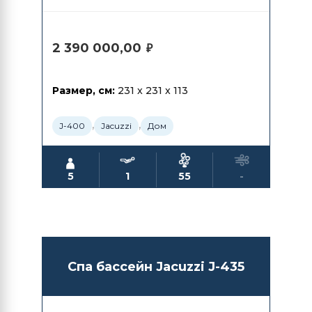
2 390 000,00
₽
Размер, см:
231 x 231 x 113
,
,
J-400
Jacuzzi
Дом
5
1
55
-
Спа бассейн Jacuzzi J-435