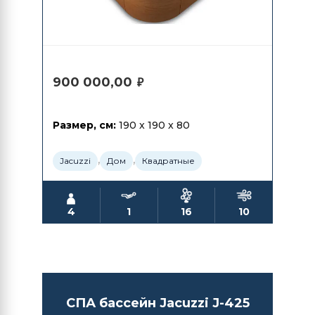
900 000,00
₽
Размер, см:
190 x 190 x 80
,
,
Jacuzzi
Дом
Квадратные
4
1
16
10
СПА бассейн Jacuzzi J-425