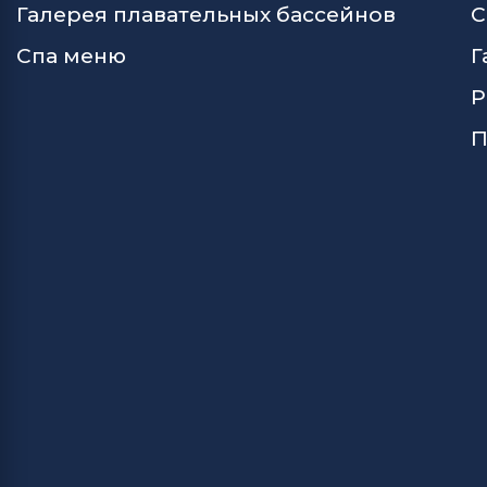
Галерея плавательных бассейнов
С
Спа меню
Г
Р
П