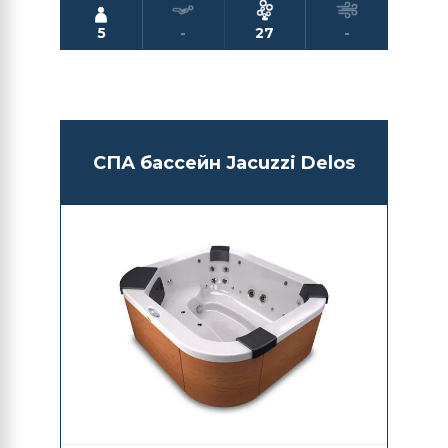
5
-
27
-
СПА бассейн Jacuzzi Delos