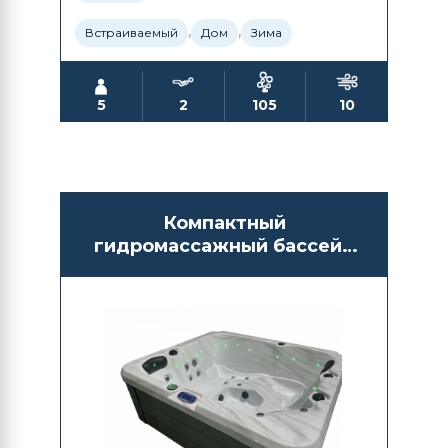
,
,
Встраиваемый
Дом
Зима
5
2
105
10
Компактный
гидромассажный бассейн
СПА Antarctic Spas Amai