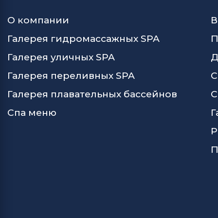
О компании
В
Галерея гидромассажных SPA
П
Галерея уличных SPA
Д
Галерея переливных SPA
С
Галерея плавательных бассейнов
С
Спа меню
Г
Р
П