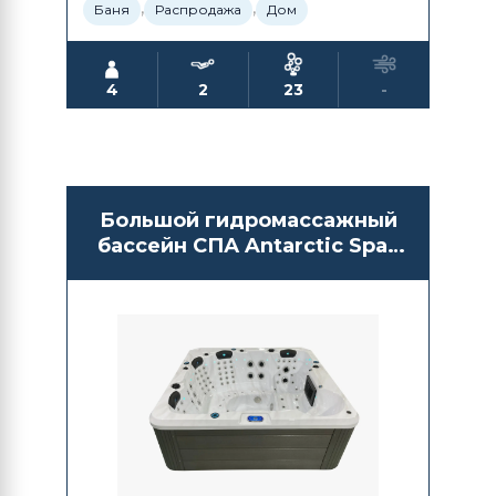
,
,
Баня
Распродажа
Дом
4
2
23
-
Большой гидромассажный
бассейн СПА Antarctic Spas
Agusan