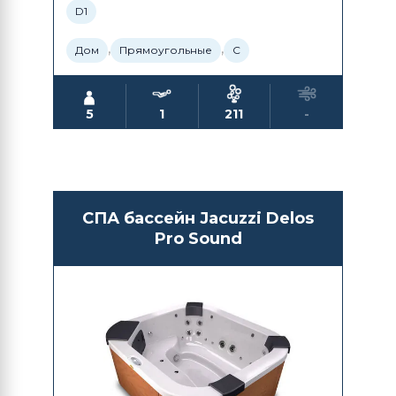
D1
,
,
Дом
Прямоугольные
С
5
1
211
-
СПА бассейн Jacuzzi Delos
Pro Sound