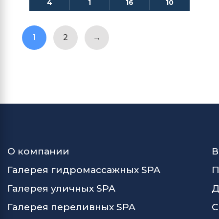
4
1
16
10
1
2
→
О компании
В
Галерея гидромассажных SPA
П
Галерея уличных SPA
Д
Галерея переливных SPA
С