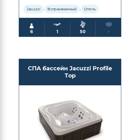
,
,
Jacuzzi
Встраиваемый
Отель
6
1
50
-
СПА бассейн Jacuzzi Profile
Top