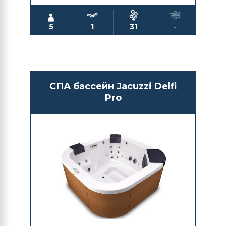
5
1
31
-
СПА бассейн Jacuzzi Delfi
Pro