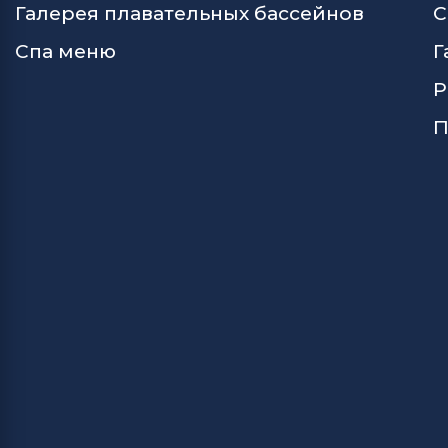
Галерея плавательных бассейнов
С
Спа меню
Г
Р
П