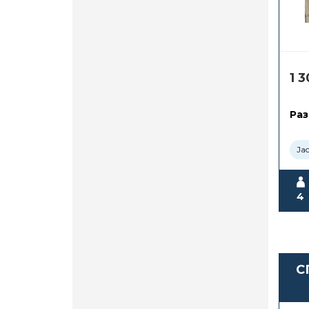
1 
Раз
Ja
4
С