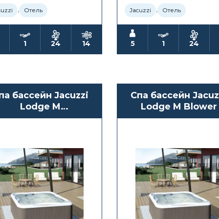
,
,
cuzzi
Отель
Jacuzzi
Отель
1
24
14
5
1
24
па бассейн Jacuzzi
Спа бассейн Jacuz
Lodge M
Lodge M Blower
Hydro+Blower