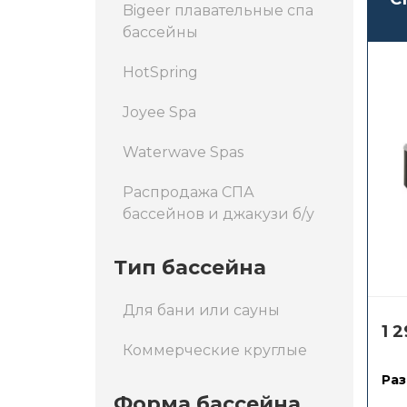
Bigeer плавательные спа
бассейны
HotSpring
Joyee Spa
Waterwave Spas
Распродажа СПА
бассейнов и джакузи б/у
Тип бассейна
Для бани или сауны
1 
Коммерческие круглые
Раз
Форма бассейна