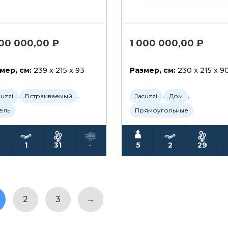
800 000,00
₽
1 000 000,00
₽
мер, см:
239 x 215 x 93
Размер, см:
230 x 215 x 9
,
,
,
,
cuzzi
Встраиваемый
Jacuzzi
Дом
ель
Прямоугольные
1
31
-
5
2
29
2
3
→