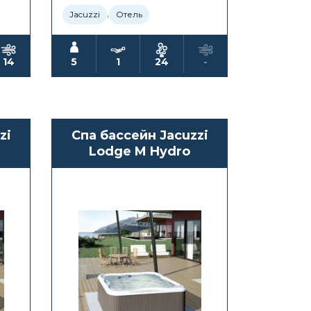
,
Jacuzzi
Отель
14
5
1
24
-
zi
Спа бассейн Jacuzzi
Lodge M Hydro