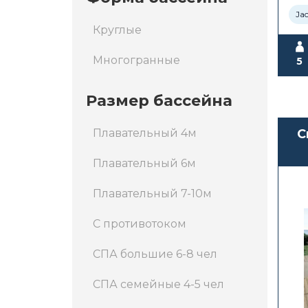
Ja
Круглые
Многогранные
5
Размер бассейна
Плавательный 4м
С
Плавательный 6м
Плавательный 7-10м
С противотоком
СПА большие 6-8 чел
СПА семейные 4-5 чел