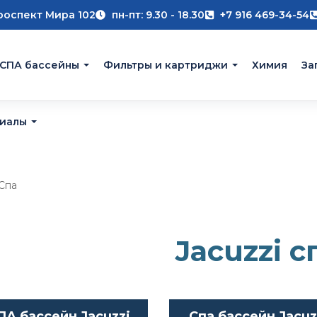
роспект Мира 102
пн-пт: 9.30 - 18.30
+7 916 469-34-54
 СПА бассейны
Фильтры и картриджи
Химия
За
риалы
 Спа
Jacuzzi с
ПА бассейн Jacuzzi
Спа бассейн Jacuz