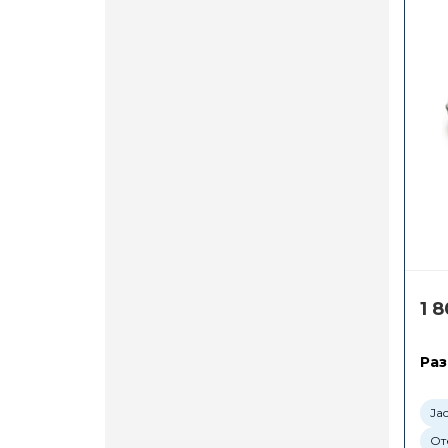
1 
Раз
Ja
От