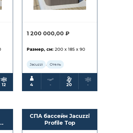
1 200 000,00
₽
0
Размер, см:
200 x 185 x 90
,
Jacuzzi
Отель
12
4
-
20
-
СПА бассейн Jacuzzi
Profile Top