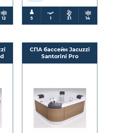
12
5
1
31
14
zi
СПА бассейн Jacuzzi
nd
Santorini Pro