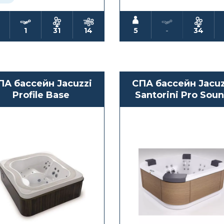
1
31
14
5
-
34
ПА бассейн Jacuzzi
СПА бассейн Jacuz
Profile Base
Santorini Pro Sou