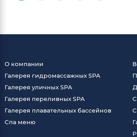
О компании
В
Галерея гидромассажных SPA
П
Галерея уличных SPA
Д
Галерея переливных SPA
С
Галерея плавательных бассейнов
С
Спа меню
Г
Р