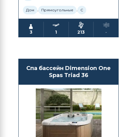
,
,
Дом
Прямоугольные
С
3
1
213
-
Спа бассейн Dimension One
Spas Triad 36