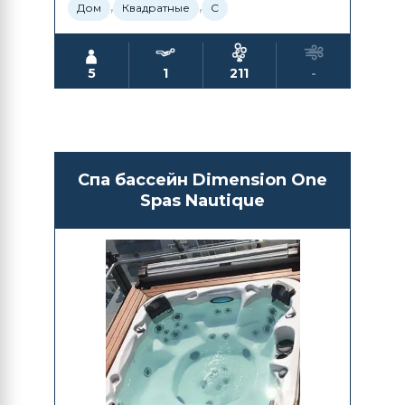
,
,
Дом
Квадратные
С
5
1
211
-
Спа бассейн Dimension One
Spas Nautique