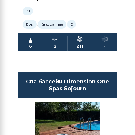
D1
,
,
Дом
Квадратные
С
6
2
211
-
Спа бассейн Dimension One
Spas Sojourn