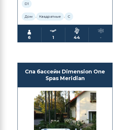
D1
,
,
Дом
Квадратные
С
6
1
44
-
Спа бассейн Dimension One
Spas Meridian