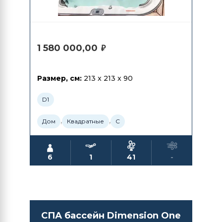
1 580 000,00
₽
Размер, см:
213 x 213 x 90
D1
,
,
Дом
Квадратные
С
6
1
41
-
СПА бассейн Dimension One